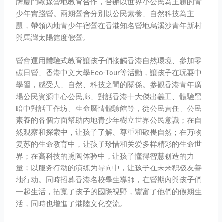
牌廈門歐森營地教育合作，合辦以世界小公民為主題的青
少年實踐營。兩期營會分別以公民素養、自然科技為主
題，帶領內地青少年宿營在香港知名營地烏溪沙青年新村
與馬灣太陽館度假營。
營會運用體驗式教育讓孩子們接觸香港自然環境、參加零
碳日營、香港中文大學Eco-Tour等活動，讓孩子在玩耍中
學習，感受人、自然、科技之間的關係。參觀香港青年廣
場公民資源中心公民廊、對話香港十大傑出義工、體驗黑
暗中對話工作坊、生命曆情體驗館等，從公民責任、公民
素養的各個方面幫助內地青少年樹立世界公民意識；在自
然观察和探索中，让孩子了解、尊重和敬畏自然；在万物
复苏的生命教育中，让孩子珍惜和关爱多样精彩的生命世
界；在高科技的熏陶体验中，让孩子懂得智慧创造的力
量；以服务行动的演练为导向中，让孩子在未来积极友善
地行动。同時招募香港名校學生導師，在營期內與孩子們
一起生活，拓寬了孩子的國際視野，豐富了他們的假期生
活，同時也增進了港陸文化交流。