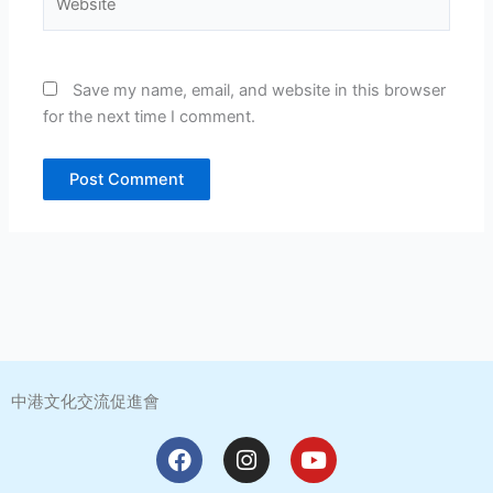
Save my name, email, and website in this browser
for the next time I comment.
中港文化交流促進會
F
I
Y
a
n
o