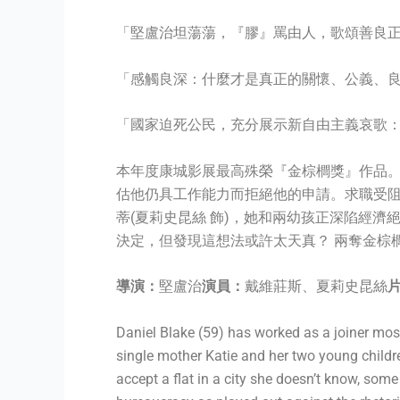
「堅盧治坦蕩蕩，『膠』罵由人，歌頌善良
「感觸良深：什麼才是真正的關懷、公義、良
「國家迫死公民，充分展示新自由主義哀歌
本年度康城影展最高殊榮『金棕櫚獎』作品。
估他仍具工作能力而拒絕他的申請。求職受
蒂(夏莉史昆絲 飾)，她和兩幼孩正深陷經
決定，但發現這想法或許太天真？ 兩奪金棕
導演：
堅盧治
演員：
戴維莊斯、夏莉史昆絲
Daniel Blake (59) has worked as a joiner most 
single mother Katie and her two young child
accept a flat in a city she doesn’t know, som