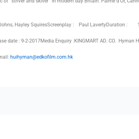
c of ‘striver and skiver’ in modern day Britain. Palme d’Or, Can
s, Hayley Squires
Screenplay : Paul Laverty
Duration : 1
ase date : 9-2-2017
Media Enquiry :
KINGMART AD. CO. Hyman H
mail:
huihyman@edkofilm.com.hk