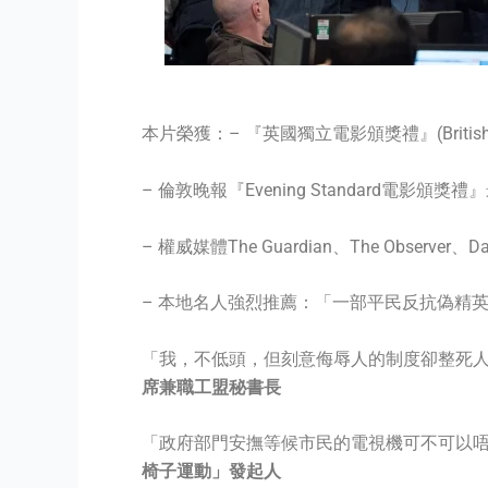
本片榮獲：
– 『英國獨立電影頒獎禮』(British In
– 倫敦晚報『Evening Standard電影
– 權威媒體The Guardian、The Observer
– 本地名人強烈推薦：
「一部平民反抗偽精
「我，不低頭，但刻意侮辱人的制度卻整死
席兼職工盟秘書長
「政府部門安撫等候市民的電視機可不可以唔
椅子運動」發起人