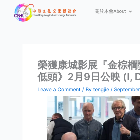
Skip
關於本會About
to
content
榮獲康城影展『金棕櫚獎』
低頭》2月9日公映 (I, DAN
Leave a Comment
/ By
tengjie
/
September