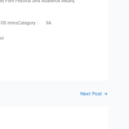
nes Film Festival and Audience Award,
00 mins
Category : IIA
ui
Next Post
→