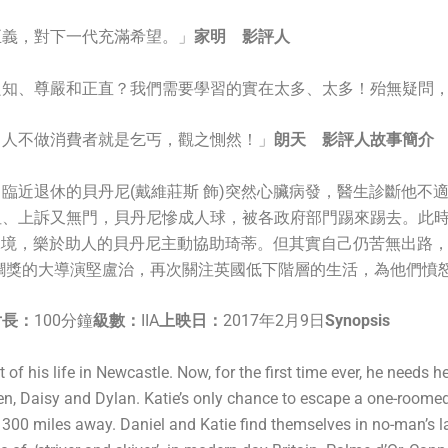
正義，對下一代充滿希望。」
家明 影評人
知、尊嚴和正直？我們需要學習的實在太多、太多！殆無疑問，2
：人不做消費者就是乞丐，觀之惻然！」
朗天 影評人
故事簡介
臨近退休的貝丹尼(戴維莊斯 飾)突然心臟病發，醫生診斷他不
阻、上訴又無門，貝丹尼慘成人球，被各政府部門踢來踢去。此
濟絕境，樂於助人的貝丹尼主動協助琦蒂。但其實自己仍苦無出路
櫚獎的大導演堅盧治，再次關注英國低下階層的生活，為他們憤
片長：
100分鐘
級數：
IIA
上映日：
2017年2月9日
Synopsis
of his life in Newcastle. Now, for the first time ever, he needs 
ren, Daisy and Dylan. Katie’s only chance to escape a one-room
e 300 miles away. Daniel and Katie find themselves in no-man’s l