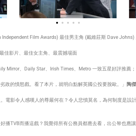
dependent Film Awards) 最佳男主角 (戴維莊斯 Dave Johns)
頒獎禮』最佳影片、最佳女主角、最震撼場面
、Daily Mirror、Daily Star、Irish Times、Metro 一致
英劣政的憤怒戲。看了本片，就明白點解英國公投要脫歐。」
陶
人。電影令人感嘆人的尊嚴何在？令人悲憤莫名，為何制度是設
好播TVB而播這戲？我覺得所有公務員都應去看，出公帑也應