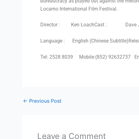
bureaucracy as played out against the rhetori
Locarno International Film Festival.
Director : Ken Loach
Cast : Dave John
Language : English (Chinese Subtitle)
Rele
Tel: 2528 8039 Mobile:(852) 92632737 E
←
Previous Post
Leave a Comment