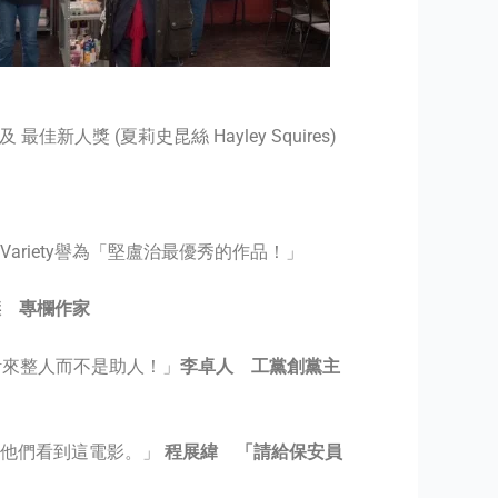
 及 最佳新人獎 (夏莉史昆絲 Hayley Squires)
五星好評推薦；Variety譽為「堅盧治最優秀的作品！」
傑 專欄作家
計來整人而不是助人！」
李卓人 工黨創黨主
讓他們看到這電影。」
程展緯 「請給保安員