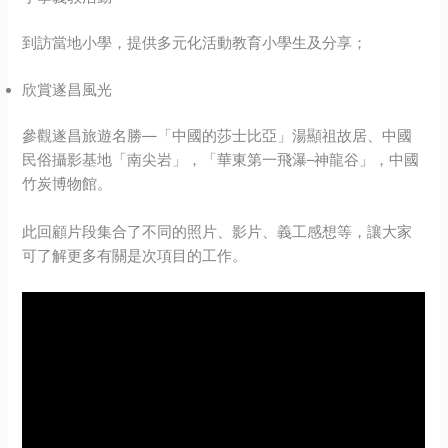
到訪當地小學，提供多元化活動教育小學生及分享；
欣賞遂昌風光
參觀遂昌旅遊名勝—「中國的莎士比亞」湯顯祖故居、中國
民俗攝影基地「南尖岩」，「華東第一飛瀑–神龍谷」，中國
竹炭博物館。
此回顧片段集合了不同的照片、影片、義工感想等，讓大家
可了解更多有關是次項目的工作。