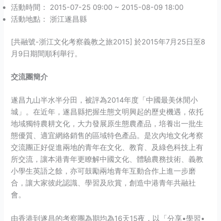
活動時間： 2015-07-25 09:00 ~ 2015-08-09 18:00
活動地點： 浙江遂昌縣
[共融號-浙江文化考察義教之旅2015] 於2015年7月25日至8
月9日期間順利舉行。
交流團簡介
遂昌九山半水半分田，被評為2014年度「中國最美休閒小
城」。在近年，遂昌縣把握生態文明興起的歷史機遇，依托
地域獨特農耕文化，大力發展原生態農產品，培養出一批生
態優質、適宜網絡銷售的區域特色產品。是次內地文化考察
交流團正好促進兩地的青年在文化、教育、及綠色科技上有
所交流，讓本港青年更瞭解中國文化、體驗農務技術、義教
小學生英語之餘，亦可鼓勵兩地青年互動合作上進一步磨
合，讓大家彼此認識、學習及欣賞，創造中港青年共融社
會。
由香港到遂昌的考察團為期均為16天15夜，以「分享•學習•