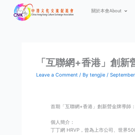
Skip
關於本會About
to
content
「互聯網+香港」創新
Leave a Comment
/ By
tengjie
/
September
首期「互聯網+香港」創新營金牌導師
個人簡介：
丁丁網 HRVP，曾為上市公司、世界5