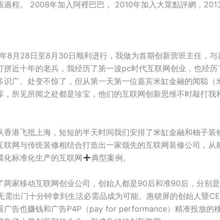
程。 2008年加入阿裡巴巴， 2010年加入大眾點評網，20
5年8月28日至8月30日顺利进行，我做为首期创新营班主任，
打拼近十年的老兵，我经历了第一波pc时代互联网创业，也经历
多识广、处变不惊了，但从第一天第一位嘉宾米缸金融的闻聪（
库，所见所闻之处都是珍宝，他们的互联网创新思维不时敲打我
从香港飞抵上海，短短的半天时间我们安排了米缸金融和柚子装
是如何把互联网与传统装修相结合打造出一家领先的互联网装修公司，
模化标准化生产的互联网
典型案例。
了两家移动互联网创业公司，创始人都是90后和准90后，分别
让无需出门十分钟拿到生活必需品成为可能。惠锁屏的创始人暨C
也赚钱和广告P4P（pay for performance）精准