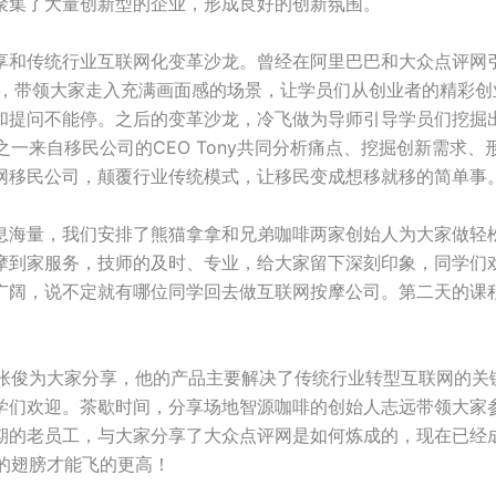
聚集了大量创新型的企业，形成良好的创新氛围。
享和传统行业互联网化变革沙龙。曾经在阿里巴巴和大众点评网
生），带领大家走入充满画面感的场景，让学员们从创业者的精彩
和提问不能停。之后的变革沙龙，冷飞做为导师引导学员们挖掘
一来自移民公司的CEO Tony共同分析痛点、挖掘创新需求、
网移民公司，颠覆行业传统模式，让移民变成想移就移的简单事
息海量，我们安排了熊猫拿拿和兄弟咖啡两家创始人为大家做轻
摩到家服务，技师的及时、专业，给大家留下深刻印象，同学们
广阔，说不定就有哪位同学回去做互联网按摩公司。第二天的课
张俊为大家分享，他的产品主要解决了传统行业转型互联网的关
学们欢迎。茶歇时间，分享场地智源咖啡的创始人志远带领大家参
期的老员工，与大家分享了大众点评网是如何炼成的，现在已经
的翅膀才能飞的更高！