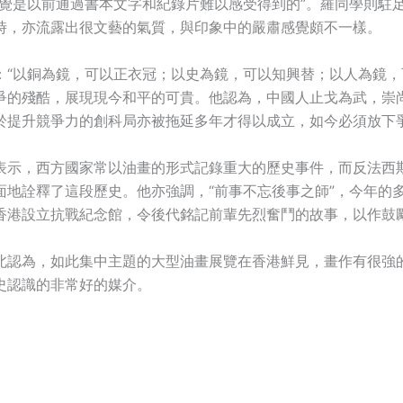
感覺是以前通過書本文字和紀錄片難以感受得到的”。羅同學則駐
時，亦流露出很文藝的氣質，與印象中的嚴肅感覺頗不一樣。
：“以銅為鏡，可以正衣冠；以史為鏡，可以知興替；以人為鏡，
爭的殘酷，展現現今和平的可貴。他認為，中國人止戈為武，崇
於提升競爭力的創科局亦被拖延多年才得以成立，如今必須放下
表示，西方國家常以油畫的形式記錄重大的歷史事件，而反法西
面地詮釋了這段歷史。他亦強調，“前事不忘後事之師”，今年的
香港設立抗戰紀念館，令後代銘記前輩先烈奮鬥的故事，以作鼓
北認為，如此集中主題的大型油畫展覽在香港鮮見，畫作有很強
史認識的非常好的媒介。