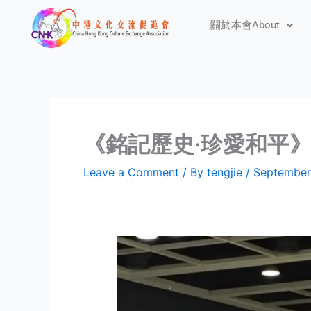
Skip
關於本會About
to
content
《銘記歷史·珍愛和平
Leave a Comment
/ By
tengjie
/
September