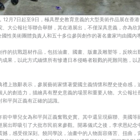
夕，12月7日起至9日，極具歷史教育意義的大型美術作品展在香港
院、大公報社等聯合舉辦，其在港展出，不僅深具意義，亦為欣
位全國性美術團體負責人和五十多位參與創作的著名畫家均由國內
創作的抗戰題材作品，包括油畫、國畫、版畫及雕塑等，反映出
的成果，以此方式緬懷所有慘遭日本侵略者殺戮的死難同胞，以
典禮上致辭表示，參展藝術家懷著愛國主義情懷和歷史使命感，
個人的創造力，描繪具有歷史意義的場景和重要人物。大公報社
對和平與正義有正確的認識。
年前中華兒女為和平與正義奮戰史實。其中還呈現蘇聯、美國等
經展出即吸引了大批市民前來參觀。開幕儀式之後，李求恩紀念
震撼，感受很深刻。饒同學說，油畫中的人物面容痛苦、扭曲，