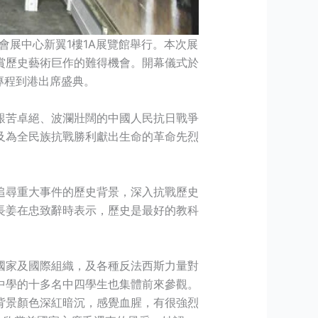
會展中心新翼1樓1A展覽館舉行。本次展
賞歷史藝術巨作的難得機會。開幕儀式於
專程到港出席盛典。
艱苦卓絕、波瀾壯闊的中國人民抗日戰爭
及為全民族抗戰勝利獻出生命的革命先烈
追尋重大事件的歷史背景，深入抗戰歷史
長姜在忠致辭時表示，歷史是最好的教科
國家及國際組織，及各種反法西斯力量對
中學的十多名中四學生也集體前來參觀。
背景顏色深紅暗沉，感覺血腥，有很強烈