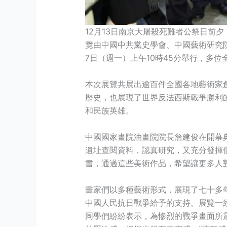
12月13日南京大屠殺死難者公祭日前
覽由中國中共黨史學會、中國藝術研究
7日（週一）上午10時45分舉行，多
本次展覽共展出逾百件全國各地藝術家
歷史，也展現了世界反法西斯戰爭勝利
和民族英雄。
中國國家畫院油畫院院長詹建俊在開幕
遺址查閱資料，認真研究，又充分發揮
書，通過這些美術作品，希望讓更多人
畫家們以多種藝術形式，展現了七十多
中國人民抗日戰爭給予的支持。展覽一
同學們紛紛表示，為慘烈的戰爭畫面所