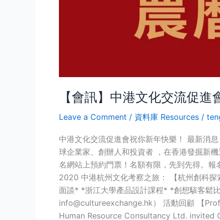
【會訊】中港文化交流促進會
Leave a Comment
/
資料庫 Resources
/
ten
中港文化交流促進會祝你新年快樂！ 最新消息 【社
球企業家、創辦人和投資者 ，在香港發掘新機遇
名網站上預約門票！名額有限，先到先得。報名後
2020 中港杭州文化考察之旅： 【杭州創科
面談* *浙江大學產品設計課程* *創想駭客鬆比
info@cultureexchange.hk） 活動回顧 【Profes
Human Resource Consultancy Ltd. invited C