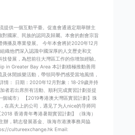
交流提供一個互動平臺。促進會通過定期舉辦主
強對國家、民族的認同及歸屬。本會的創會宗旨
播及專業發展。 今年本會將於2020年12月
會組織他們深入認識中國深厚的人文歷史和文
科技發展，為想前往大灣區工作的你增加經驗。
 Greater Bay Area 本計劃積極推動善用
流及休閒娛樂活動，帶領同學們感受當地風情，
 日期：2020年12月對象：18-29歲并持
參加者若出席所有活動、順利完成實習計劃並提
城市） 【2019粵港澳大灣區實習計劃】珠
，在高大上的公司，遇见了为人nice的导师同
018 香港青年粵港暑期實習計劃】（珠海）
會主辦，騁志發展基金、珠海市港澳事務局協
reexchange.hk Email: