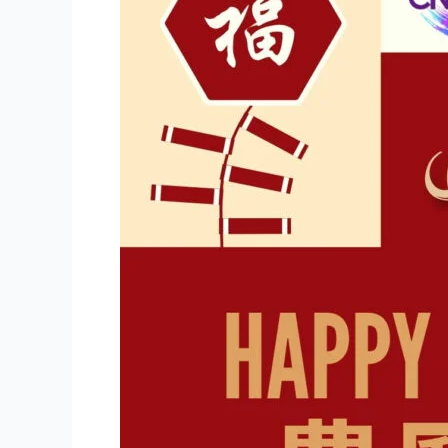
化
交
流
促
進
會
2020
年
1
月
份
會
訊