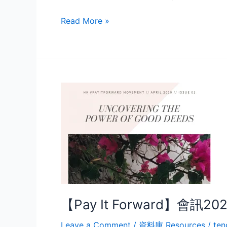
Read More »
【Pay
It
Forward】
會
訊
2020.04
【Pay It Forward】會訊202
Leave a Comment
/
資料庫 Resources
/
ten