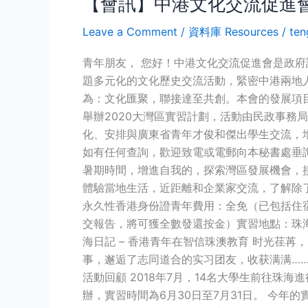
【會訊】中港文化交流促進會
進
會
Leave a Comment
/
資料庫 Resources
/
ten
2020
年
青年朋友， 您好！中港文化交流促進會是政
4
題多元化的文化歷史交流活動，緊密中港兩地
月
為：文化匯聚，聯接達至共創。本會的發展項目
份
舉辦2020大灣區實習計劃，活動由民政事
會
化、安排與廣東省青年才俊和傑出學生交流，
訊
如有任何查詢，歡迎致電或電郵向本秘書處垂詢。謝謝！ 【
暑期時間，增進自我的，探索灣區發展機會，
體驗當地生活，近距離和企業家交流，了解除了所
永久性香港身份證青年費用：全免（已包括住宿
交報告，將可獲全數發還按金）實習地點：珠海
海日記 – 香港青年在智信珠澳教育 时光荏
事，邂逅了志同道合的实习团友，收获满满……
活動回顧 2018年7月，14名大學生前往
辦，實習時間為6月30日至7月31日。 今年的實習企業有