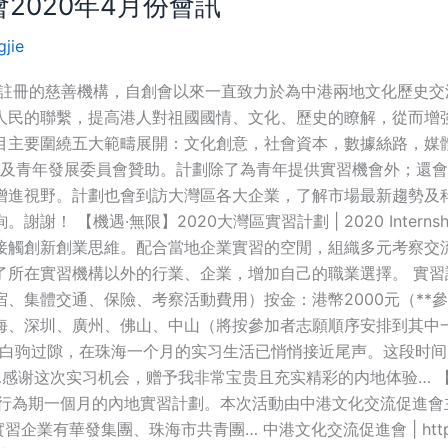
2020年4月份會訊
gjie
府註冊的慈善機構，自創會以來一直致力於為中港兩地文化歷史
人民的聯繫，提高港人對祖國國情、文化、歷史的瞭解，從而增
主要圍繞五大範疇展開：文化創意，社會資本，數據絲路，媒體傳
務局及青年發展委員會贊助。計劃除了為青年提供實習機會外；還
增進視野。計劃也會到訪大灣區各大企業，了解市場最新趨勢及
機遇·無限】2020大灣區實習計劃 | 2020 Internship in
接觸創新創業思維。配合當地企業實習的空閒，組織多元考察交
在實習機構以外的行業、企業，增加自己的職業選擇。 實習詳情：
、集體交通、保險、考察活動費用）按金：港幣2000元（**
、深圳、廣州、佛山、中山（將按參加者志願順序安排到其中一個
苒，白驹过隙，在珠海一个月的实习生活已悄悄接近尾声。这段时间
感谢这次实习机会，赠予我非常宝贵且充实精彩的内地体验… 【2
珠海進行為期一個月的內地實習計劃。本次活動由中港文化交流促進
華發集團、珠海市共青團… 中港文化交流促進會 | https://cultu