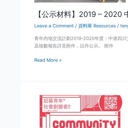
中
港
【公示材料】2019 – 20
四
川
Leave a Comment
/
資料庫 Resources
/
ten
文
化
青年內地交流計劃2019-2020年度：中港四
考
及核數報告詳見附件，以作公示。 附件
察
Read More »
之
旅
收
支
報
告
【會
及
訊】
核
中
數
港
報