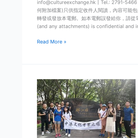
info@cultureexchange.hk丨Tel.: 2791-54
何附加檔案)只供指定收件人閱讀，內容可能
轉發或發放本電郵。如本電郵誤發給你，請從電腦系統刪除本
(and any attachments) is confidential and 
Read More »
【公
示
材
料】
2019
–
2020