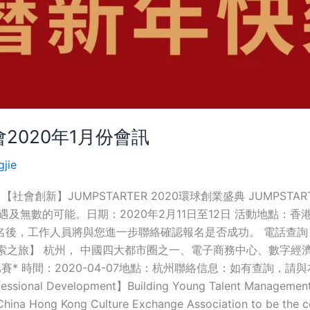
2020年1月份會訊
gjie
會創新】JUMPSTARTER 2020環球創業盛典 JUMPST
及無數的可能。日期：2020年2月11日至12日 活動地點：
，工作人員將與您進一步聯絡確認報名是否成功。 電話查詢﹕21
探索之旅】 杭州， 中國四大都市圈之一、電子商務中心、數字經濟時
賽* 時間：2020-04-07地點：杭州聯絡信息：如有查詢，請與本
sional Development】Building Young Talent Management 
hina Hong Kong Culture Exchange Association to be the co