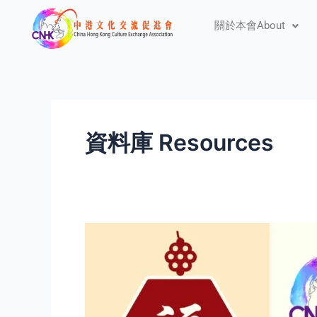
Skip
關於本會About
to
content
資料庫 Resources
【會
訊】
中
港
文