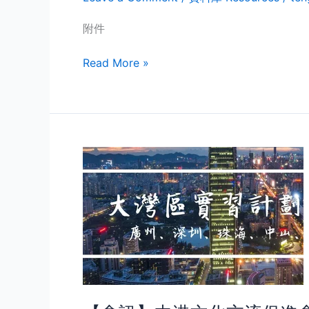
附件
Read More »
【會
訊】
中
港
文
化
交
流
促